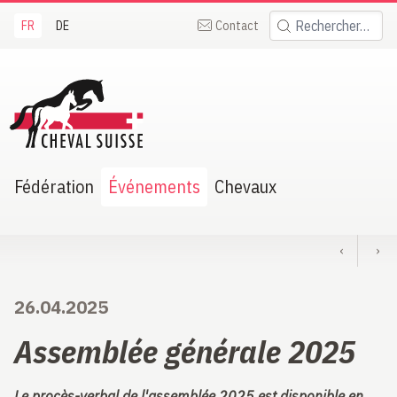
FR
DE
Contact
Rechercher:
heval Suisse
Fédération
Événements
Chevaux
‹
›
26.04.2025
Assemblée générale 2025
Le procès-verbal de l'assemblée 2025 est disponible en