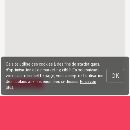
Ce site utilise des cookies à des fins de statistiques,
d’optimisation et de marketing ciblé. En poursuivant
OK
votre visite sur cette page, vous acceptez l’utilisation
des cookies aux fins énoncées ci-dessus.
En savoir
Télécharger…
plus.
2024 Procès-verbal AG / Protokoll GV
(1,09 MB)
ordre-du-jour-ag-2025_traktanden-gv-
(92,06 KB)
2025_2.pdf