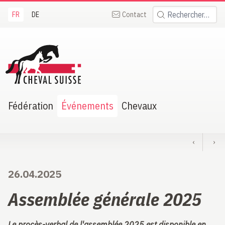
FR
DE
Contact
Rechercher:
heval Suisse
Fédération
Événements
Chevaux
‹
›
26.04.2025
Assemblée générale 2025
Le procès-verbal de l'assemblée 2025 est disponible en