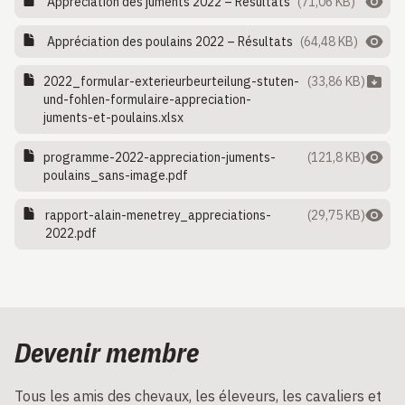
Appréciation des juments 2022 – Résultats
(71,06 KB)
Appréciation des poulains 2022 – Résultats
(64,48 KB)
2022_formular-exterieurbeurteilung-stuten-
(33,86 KB)
und-fohlen-formulaire-appreciation-
juments-et-poulains.xlsx
programme-2022-appreciation-juments-
(121,8 KB)
poulains_sans-image.pdf
rapport-alain-menetrey_appreciations-
(29,75 KB)
2022.pdf
Devenir membre
Tous les amis des chevaux, les éleveurs, les cavaliers et