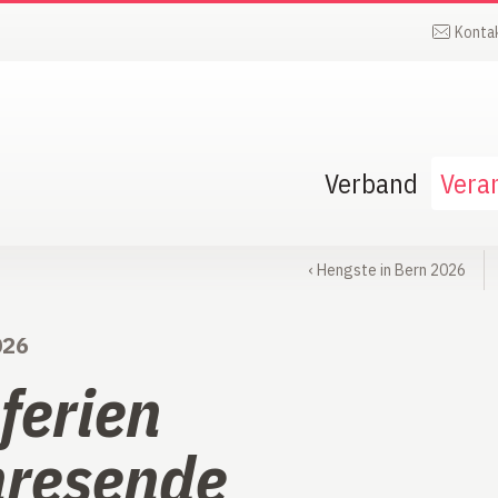
Konta
Verband
Vera
‹
Hengste in Bern 2026
026
ferien
resende